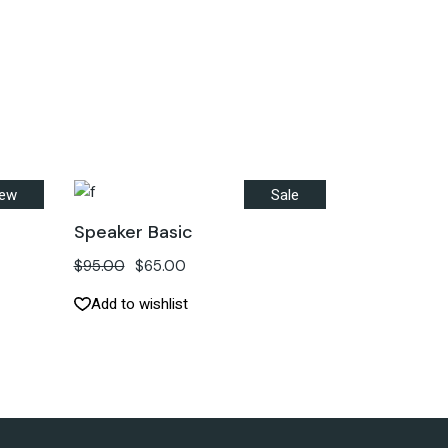
ew
Sale
Speaker Basic
$
95.00
$
65.00
Add to wishlist