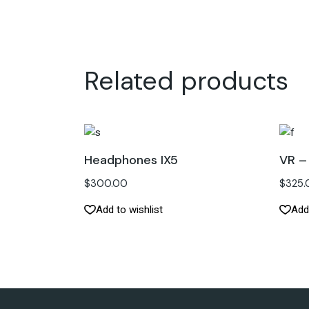
Related products
Headphones IX5
VR – 
$
300.00
$
325.
Add to wishlist
Add 