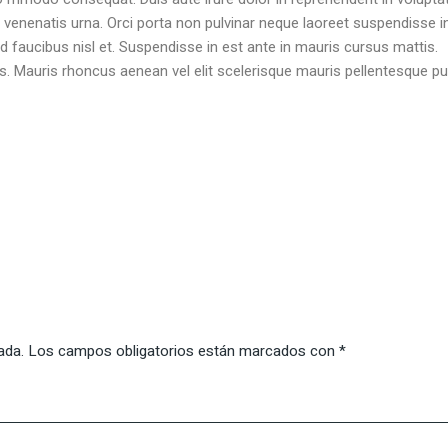
it venenatis urna. Orci porta non pulvinar neque laoreet suspendisse
id faucibus nisl et. Suspendisse in est ante in mauris cursus mattis.
is. Mauris rhoncus aenean vel elit scelerisque mauris pellentesque pul
ada.
Los campos obligatorios están marcados con
*