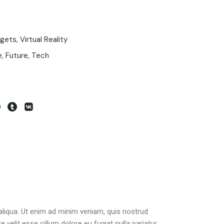
gets
,
Virtual Reality
e
,
Future
,
Tech
aliqua. Ut enim ad minim veniam, quis nostrud
 velit esse cillum dolore eu fugiat nulla pariatur.