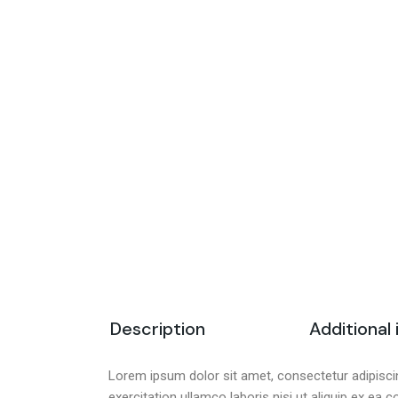
Description
Additional
Lorem ipsum dolor sit amet, consectetur adipiscin
exercitation ullamco laboris nisi ut aliquip ex ea 