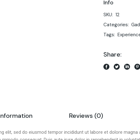
Info
SKU:
12
Categories:
Gad
Tags:
Experienc
Share:
 information
Reviews (0)
g elit, sed do eiusmod tempor incididunt ut labore et dolore magna 
co mmodo consequat. Duis aute irure dolor in reprehenderit in voluptate