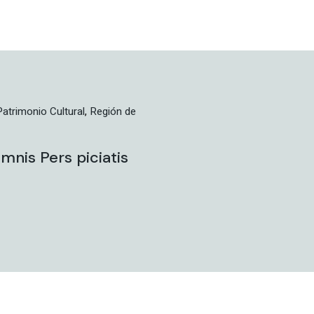
Patrimonio Cultural
Región de
mnis Pers piciatis