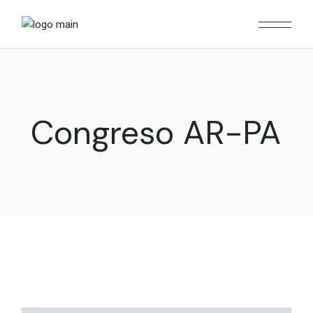
Skip
to
the
content
Congreso AR-PA