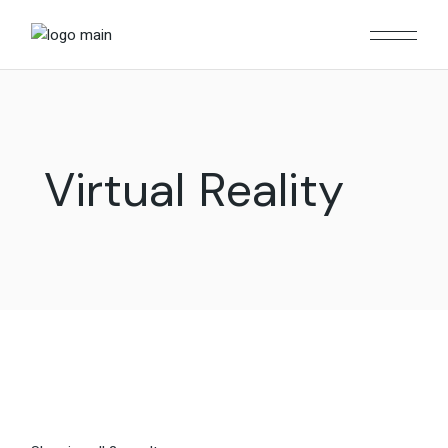
Skip
to
the
content
Virtual Reality