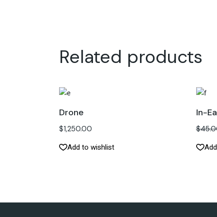
Related products
Drone
In-Ea
$
1,250.00
$
45.0
Add to wishlist
Add 