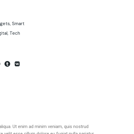
gets
,
Smart
gital
,
Tech
aliqua. Ut enim ad minim veniam, quis nostrud
 velit esse cillum dolore eu fugiat nulla pariatur.