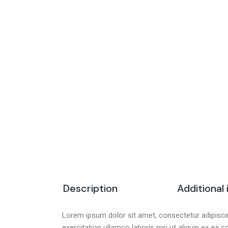
Description
Additional
Lorem ipsum dolor sit amet, consectetur adipiscin
exercitation ullamco laboris nisi ut aliquip ex ea 