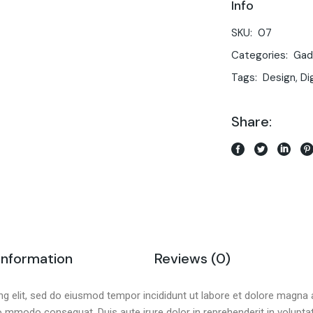
Info
SKU:
07
Categories:
Gad
Tags:
Design
,
Di
Share:
 information
Reviews (0)
g elit, sed do eiusmod tempor incididunt ut labore et dolore magna 
co mmodo consequat. Duis aute irure dolor in reprehenderit in voluptate