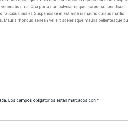
it venenatis urna. Orci porta non pulvinar neque laoreet suspendisse
id faucibus nisl et. Suspendisse in est ante in mauris cursus mattis.
is. Mauris rhoncus aenean vel elit scelerisque mauris pellentesque pul
ada.
Los campos obligatorios están marcados con
*