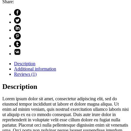
Share:
Description
Additional information
Reviews (1)
Description
Lorem ipsum dolor sit amet, consectetur adipiscing elit, sed do
eiusmod tempor incididunt ut labore et dolore magna aliqua. Ut
enim ad minim veniam, quis nostrud exercitation ullamco laboris nisi
ut aliquip ex ea co mmodo consequat. Duis aute irure dolor in
reprehenderit in voluptate velit esse cillum dolore eu fugiat nulla
pariatur. Placerat orci nulla pellentesque dignissim enim sit venenatis
urna. Orci porta non pulvinar neque laoreet suspendisse interdum