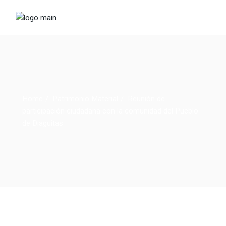
Home
Patrimonio Material
Reunión de
participación ciudadana con la comunidad del Pueblo
de Diaguitas